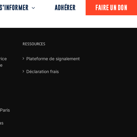
S’INFORMER
ADHÉRER
FAIRE UN DON
RESSOURCES
rice
Plateforme de signalement
he
Déclaration frais
 Paris
as