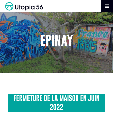
Passer
au
Tog
contenu
Nav
AGIR
EPINAY
S’INFORMER
ADHÉRER
FAIRE UN DON
FERMETURE DE LA MAISON EN JUIN
2022